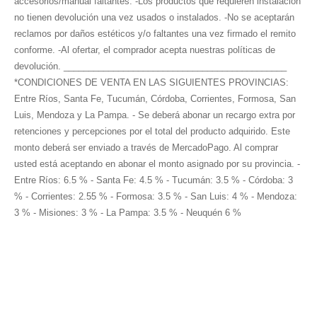
accesorios/manual faltantes. -Los productos que requieren instalación
no tienen devolución una vez usados o instalados. -No se aceptarán
reclamos por daños estéticos y/o faltantes una vez firmado el remito
conforme. -Al ofertar, el comprador acepta nuestras políticas de
devolución. _____________________________________________
*CONDICIONES DE VENTA EN LAS SIGUIENTES PROVINCIAS:
Entre Ríos, Santa Fe, Tucumán, Córdoba, Corrientes, Formosa, San
Luis, Mendoza y La Pampa. - Se deberá abonar un recargo extra por
retenciones y percepciones por el total del producto adquirido. Este
monto deberá ser enviado a través de MercadoPago. Al comprar
usted está aceptando en abonar el monto asignado por su provincia. -
Entre Ríos: 6.5 % - Santa Fe: 4.5 % - Tucumán: 3.5 % - Córdoba: 3
% - Corrientes: 2.55 % - Formosa: 3.5 % - San Luis: 4 % - Mendoza:
3 % - Misiones: 3 % - La Pampa: 3.5 % - Neuquén 6 %